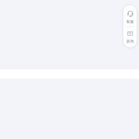
客服
咨询
最新资讯
视频太大发不出去？这个免费视频转二维码工具就搞定！
2025-11-20
视频怎么生成二维码？汉码云集4步轻松搞定
2025-11-14
如何生成EAN-13条形码：完整指南+免费在线生成器