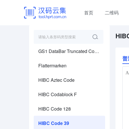
GS1 DataBar Stacked Omnidirectional
首页
二维码
GS1 DataBar Stacked Omnidirectional Composite
HIB
GS1 DataBar Truncated
GS1 DataBar Truncated Composite
普
Flattermarken
HIBC Aztec Code
HIBC Codablock F
HIBC Code 128
HIBC Code 39