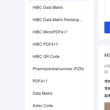
HIBC Data Matrix
HIBC Data Matrix Rectangular
HIBC MicroPDF417
HIBC PDF417
H
HIBC QR Code
HI
Pharmazentralnummer (PZN)
码
PDF417
字
字
Data Matrix
应
Aztec Code