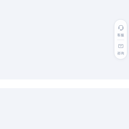
客服
咨询
最新资讯
视频太大发不出去？这个免费视频转二维码工具就搞定！
2025-11-20
视频怎么生成二维码？汉码云集4步轻松搞定